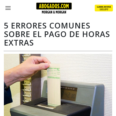
Skip
LLAMA AHORA
to
CLICK AQUÍ
Menu
main
content
5 ERRORES COMUNES
SOBRE EL PAGO DE HORAS
EXTRAS