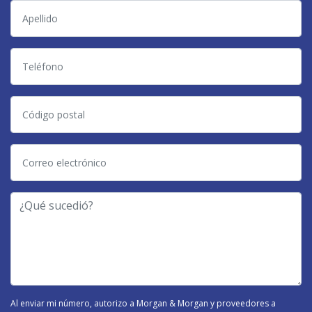
Apellido
Teléfono
Código
postal
Correo
electrónico
-
¿Qué
Tipo
sucedió?
de
Caso
-
Al enviar mi número, autorizo a Morgan & Morgan y proveedores a