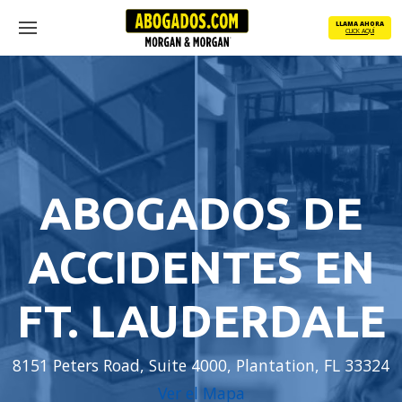
Skip
LLAMA AHORA
to
CLICK AQUÍ
Menu
main
content
ABOGADOS DE
ACCIDENTES EN
FT. LAUDERDALE
8151 Peters Road, Suite 4000, Plantation, FL 33324
Ver el Mapa