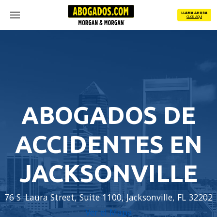
Skip
LLAMA AHORA
to
CLICK AQUÍ
Menu
main
content
ABOGADOS DE
ACCIDENTES EN
JACKSONVILLE
76 S. Laura Street, Suite 1100, Jacksonville, FL 32202
Ver el Mapa