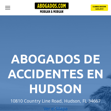
Skip
LLAMA AHORA
to
CLICK AQUÍ
Menu
main
content
ABOGADOS DE
ACCIDENTES EN
HUDSON
10810 Country Line Road, Hudson, FL 34667
Ver el Mapa