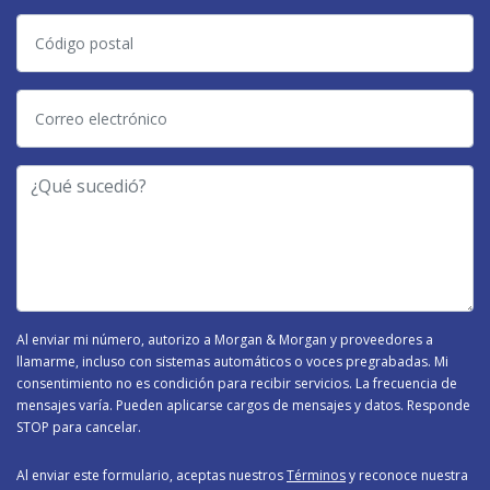
Código
postal
Correo
electrónico
-
¿Qué
Tipo
sucedió?
de
Caso
-
Al enviar mi número, autorizo a Morgan & Morgan y proveedores a
llamarme, incluso con sistemas automáticos o voces pregrabadas. Mi
consentimiento no es condición para recibir servicios. La frecuencia de
mensajes varía. Pueden aplicarse cargos de mensajes y datos. Responde
STOP para cancelar.
Al enviar este formulario, aceptas nuestros
Términos
y reconoce nuestra