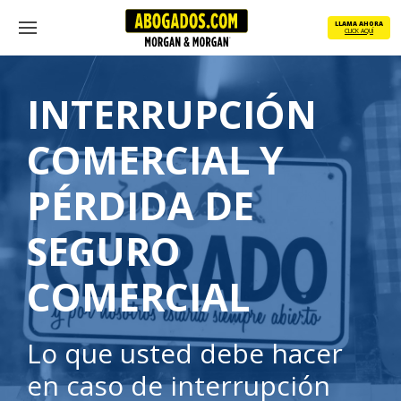
Skip
LLAMA AHORA
to
CLICK AQUÍ
Menu
main
content
INTERRUPCIÓN
COMERCIAL Y
PÉRDIDA DE
SEGURO
COMERCIAL
Lo que usted debe hacer
en caso de interrupción