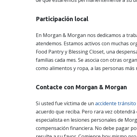
de que estaremos permanentemente a su dis
Participación local
En Morgan & Morgan nos dedicamos a traba
atendemos. Estamos activos con muchas org
Food Pantry y Blessing Closet, una despensa
familias cada mes. Se asocia con otras organ
como alimentos y ropa, a las personas más 
Contacte con Morgan & Morgan
Si usted fue víctima de un
accidente tránsito
acuerdo que reciba. Pero rara vez obtendrá
especialista en lesiones personales de Mor
compensación financiera. No debe pagar por
resulte a su favor. Comience hoy mismo p