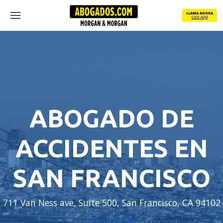
Skip
LLAMA AHORA
to
CLICK AQUÍ
Menu
main
content
ABOGADO DE
ACCIDENTES EN
SAN FRANCISCO
711 Van Ness ave, Suite 500, San Francisco, CA 94102
Ver el Mapa