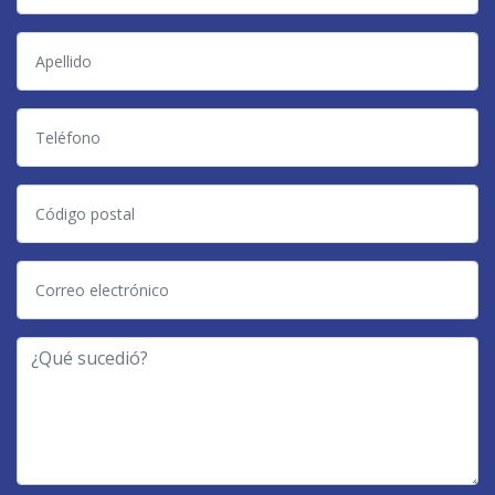
Apellido
Teléfono
Código
postal
Correo
electrónico
-
¿Qué
Tipo
sucedió?
de
Caso
-