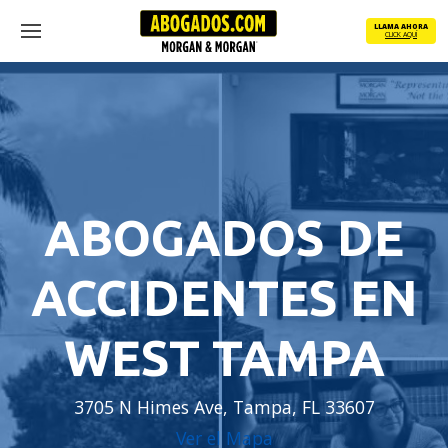
Skip
LLAMA AHORA
to
CLICK AQUÍ
Menu
main
content
ABOGADOS DE
ACCIDENTES EN
WEST TAMPA
3705 N Himes Ave, Tampa, FL 33607
Ver el Mapa