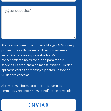
electrónico
-
¿Qué
Tipo
sucedió?
de
Caso
-
Al enviar mi número, autorizo a Morgan & Morgan y
proveedores a llamarme, incluso con sistemas
automáticos o voces pregrabadas. Mi
consentimiento no es condición para recibir
servicios. La frecuencia de mensajes varía. Pueden
aplicarse cargos de mensajes y datos. Responde
STOP para cancelar.
Al enviar este formulario, aceptas nuestros
Términos
y reconoce nuestra
Política de Privacidad
.