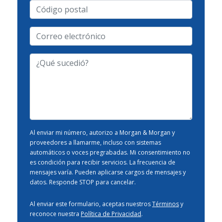
Código
postal
Correo
electrónico
-
¿Qué
Tipo
sucedió?
de
Caso
-
Al enviar mi número, autorizo a Morgan & Morgan y
proveedores a llamarme, incluso con sistemas
automáticos o voces pregrabadas. Mi consentimiento no
es condición para recibir servicios. La frecuencia de
mensajes varía. Pueden aplicarse cargos de mensajes y
datos. Responde STOP para cancelar.
Al enviar este formulario, aceptas nuestros
Términos
y
reconoce nuestra
Política de Privacidad
.