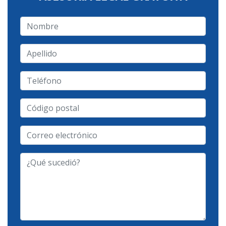
Nombre
Apellido
Teléfono
Código
postal
Correo
electrónico
-
¿Qué
Tipo
sucedió?
de
Caso
-