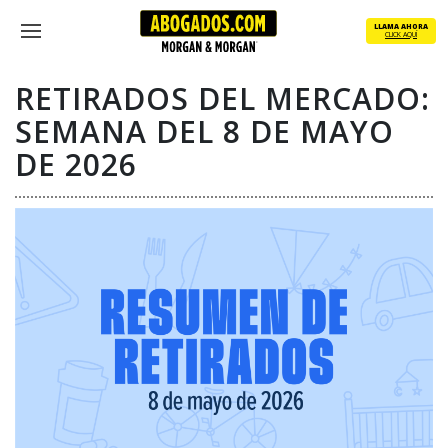
Skip
LLAMA AHORA
to
CLICK AQUÍ
Menu
main
content
RETIRADOS DEL MERCADO:
SEMANA DEL 8 DE MAYO
DE 2026