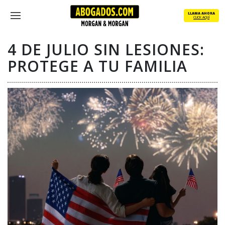
Skip
LLAMA AHORA
to
CLICK AQUÍ
Menu
main
content
4 DE JULIO SIN LESIONES:
PROTEGE A TU FAMILIA