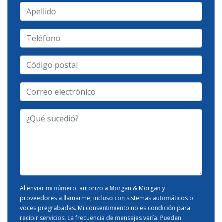
Apellido
Teléfono
Código
postal
Correo
electrónico
-
¿Qué
Tipo
sucedió?
de
Caso
-
Al enviar mi número, autorizo a Morgan & Morgan y
proveedores a llamarme, incluso con sistemas automáticos o
voces pregrabadas. Mi consentimiento no es condición para
recibir servicios. La frecuencia de mensajes varía. Pueden