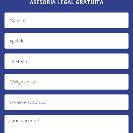
ASESORIA LEGAL GRATUITA
Nombre
Apellido
Teléfono
Código
postal
Correo
electrónico
-
¿Qué
Tipo
sucedió?
de