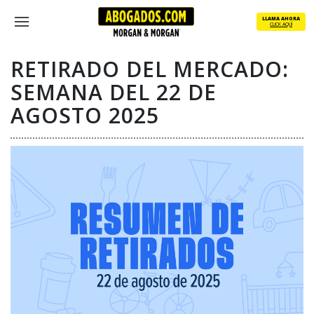
Skip
LLAMA AHORA
to
CLICK AQUÍ
Menu
main
content
RETIRADO DEL MERCADO:
SEMANA DEL 22 DE
AGOSTO 2025